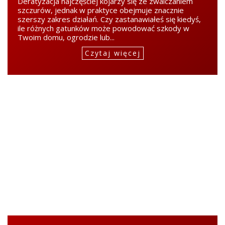
Deratyzacja najczęściej kojarzy się ze zwalczaniem
szczurów, jednak w praktyce obejmuje znacznie
szerszy zakres działań. Czy zastanawiałeś się kiedyś,
ile różnych gatunków może powodować szkody w
Twoim domu, ogrodzie lub...
Czytaj więcej