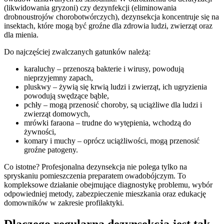
(likwidowania gryzoni) czy dezynfekcji (eliminowania
drobnoustrojów chorobotwórczych), dezynsekcja koncentruje się na
insektach, które mogą być groźne dla zdrowia ludzi, zwierząt oraz
dla mienia.
Do najczęściej zwalczanych gatunków należą:
karaluchy – przenoszą bakterie i wirusy, powodują
nieprzyjemny zapach,
pluskwy – żywią się krwią ludzi i zwierząt, ich ugryzienia
powodują swędzące bąble,
pchły – mogą przenosić choroby, są uciążliwe dla ludzi i
zwierząt domowych,
mrówki faraona – trudne do wytępienia, wchodzą do
żywności,
komary i muchy – oprócz uciążliwości, mogą przenosić
groźne patogeny.
Co istotne? Profesjonalna dezynsekcja nie polega tylko na
spryskaniu pomieszczenia preparatem owadobójczym. To
kompleksowe działanie obejmujące diagnostykę problemu, wybór
odpowiedniej metody, zabezpieczenie mieszkania oraz edukację
domowników w zakresie profilaktyki.
Dlaczego regularna dezynsekcja jest tak