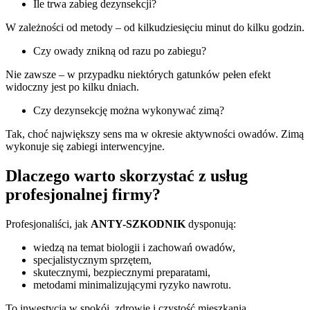
Ile trwa zabieg dezynsekcji?
W zależności od metody – od kilkudziesięciu minut do kilku godzin.
Czy owady znikną od razu po zabiegu?
Nie zawsze – w przypadku niektórych gatunków pełen efekt
widoczny jest po kilku dniach.
Czy dezynsekcję można wykonywać zimą?
Tak, choć największy sens ma w okresie aktywności owadów. Zimą
wykonuje się zabiegi interwencyjne.
Dlaczego warto skorzystać z usług
profesjonalnej firmy?
Profesjonaliści, jak
ANTY-SZKODNIK
dysponują:
wiedzą na temat biologii i zachowań owadów,
specjalistycznym sprzętem,
skutecznymi, bezpiecznymi preparatami,
metodami minimalizującymi ryzyko nawrotu.
To inwestycja w spokój, zdrowie i czystość mieszkania.