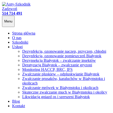
Zadzwoń
514 714 491
Menu
Anty-Szkodnik
Strona główna
O nas
Szkodniki
Usługi
Dezynfekcja, ozonowanie naczep, przyczep, chłodni
Dezynfekcja, ozonowanie pomieszczeń Białystok
Dezynsekcja Białystok – zwalczanie insektów
Deratyzacja Białystok – zwalczanie gryzoni
Monitoring HACCP, BRC, IFS
Zwalczanie pluskiew – odpluskwianie Białystok
Zwalczanie prusaków, karaluchów w Białymstoku i
okolicach
Zwalczanie mrówek w Białymstoku i okolicach
Skuteczne zwalczanie much w Białymstoku i okolicy
Likwidacja gniazd os i szerszeni Białystok
Blog
Kontakt