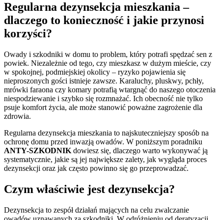
Regularna dezynsekcja mieszkania –
dlaczego to konieczność i jakie przynosi
korzyści?
Owady i szkodniki w domu to problem, który potrafi spędzać sen z
powiek. Niezależnie od tego, czy mieszkasz w dużym mieście, czy
w spokojnej, podmiejskiej okolicy – ryzyko pojawienia się
nieproszonych gości istnieje zawsze. Karaluchy, pluskwy, pchły,
mrówki faraona czy komary potrafią wtargnąć do naszego otoczenia
niespodziewanie i szybko się rozmnażać. Ich obecność nie tylko
psuje komfort życia, ale może stanowić poważne zagrożenie dla
zdrowia.
Regularna dezynsekcja mieszkania to najskuteczniejszy sposób na
ochronę domu przed inwazją owadów. W poniższym poradniku
ANTY-SZKODNIK
dowiesz się, dlaczego warto wykonywać ją
systematycznie, jakie są jej największe zalety, jak wygląda proces
dezynsekcji oraz jak często powinno się go przeprowadzać.
Czym właściwie jest dezynsekcja?
Dezynsekcja to zespół działań mających na celu zwalczanie
owadów uznawanych za szkodniki. W odróżnieniu od deratyzacji