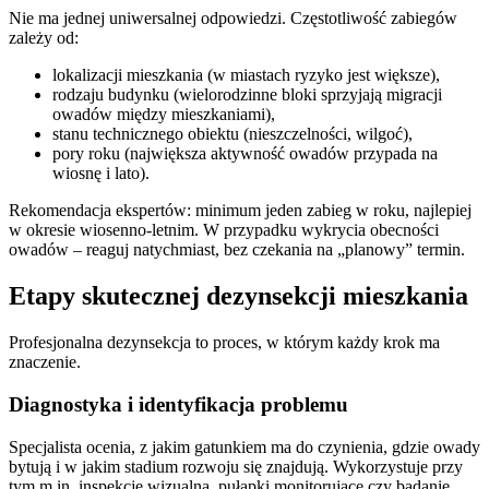
Nie ma jednej uniwersalnej odpowiedzi. Częstotliwość zabiegów
zależy od:
lokalizacji mieszkania (w miastach ryzyko jest większe),
rodzaju budynku (wielorodzinne bloki sprzyjają migracji
owadów między mieszkaniami),
stanu technicznego obiektu (nieszczelności, wilgoć),
pory roku (największa aktywność owadów przypada na
wiosnę i lato).
Rekomendacja ekspertów: minimum jeden zabieg w roku, najlepiej
w okresie wiosenno-letnim. W przypadku wykrycia obecności
owadów – reaguj natychmiast, bez czekania na „planowy” termin.
Etapy skutecznej dezynsekcji mieszkania
Profesjonalna dezynsekcja to proces, w którym każdy krok ma
znaczenie.
Diagnostyka i identyfikacja problemu
Specjalista ocenia, z jakim gatunkiem ma do czynienia, gdzie owady
bytują i w jakim stadium rozwoju się znajdują. Wykorzystuje przy
tym m.in. inspekcję wizualną, pułapki monitorujące czy badanie