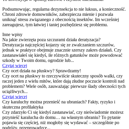
Podsumowując, regularna dezynsekcja to nie luksus, a konieczność.
Chroni zdrowie domowników, zabezpiecza mienie i pozwala
uniknąć stresu związanego z obecnością insektów. Im wcześniej
zareagujesz, tym łatwiej i taniej pozbędziesz się problemu.
Inne wpisy
Na jakie zwierzęta poza szczurami działa deratyzacja?
Deratyzacja najczęściej kojarzy się ze zwalczaniem szczurów,
jednak w praktyce obejmuje znacznie szerszy zakres działań. Czy
zastanawiałeś się kiedyś, ile różnych gatunków może powodować
szkody w Twoim domu, ogrodzie lub...
Czytaj więcej
Czy ocet działa na pluskwy? Sprawdzamy!
Czy ocet na pluskwy to rzeczywiście skuteczny sposób walki, czy
raczej jeden z wielu mitów, które dają złudne poczucie kontroli nad
problemem? Wiele osób, zauważając pierwsze ślady obecności tych
uciążliwych...
Czytaj więcej
Czy karaluchy można przenieść na ubraniach? Fakty, ryzyko i
skuteczna profilaktyka
Czy zdarzyło Ci się kiedyś zastanawiać, czy nieświadomie możesz
przynieść karalucha do domu… na własnym ubraniu? To pytanie
pojawia się częściej, niż mogłoby się wydawać – szczególnie po
podróży, przeprowadzce...